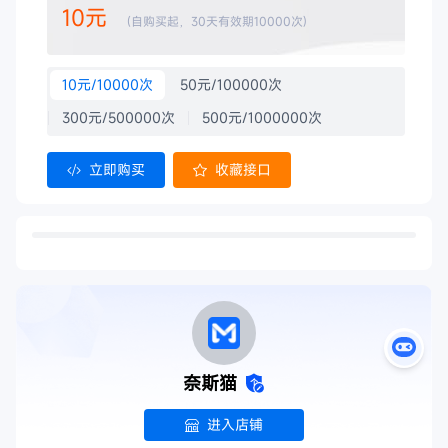
10元
(自购买起，30天有效期10000次)
10元/10000次
50元/100000次
300元/500000次
500元/1000000次
立即购买
收藏接口
功能介绍
热榜内容包括：微博热搜、今日头条、知乎日报、虎扑步行
POS
街、36氪、哔哩哔哩热榜，知乎、IT资讯、虎嗅网、人人都是
产品经理热榜百度、抖音热点豆瓣小组精选
服务保障
奈斯猫
错误
热榜
可靠安全
服务保障
进入店铺