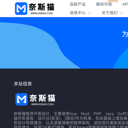
自研产品
模块市场
AP
信息中心
关于我们
为
本站信息
奈斯猫程序开发设计，主要使用Vue、Nuxt、PHP、Java、Go
础开发语言，设计以[安全]、[稳定]作为标准，在此基础上增加
的设计风格理念，以及逻辑清晰的程序架构，迎合现代最新前后
开发理念，实现[分离式]服务，配合Xmind思维导图贯穿整个程