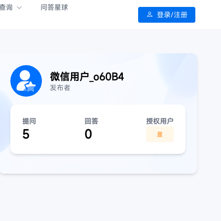
查询
问答星球
登录/注册
微信用户_o60B4
发布者
提问
回答
授权用户
5
0
是