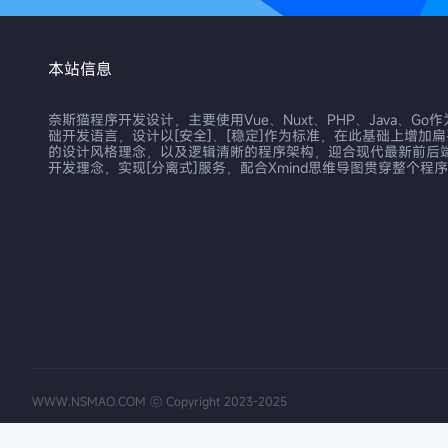
本站信息
奈斯猫程序开发设计，主要使用Vue、Nuxt、PHP、Java、Go
础开发语言，设计以[安全]、[稳定]作为标准，在此基础上增加
的设计风格理念，以及逻辑清晰的程序架构，迎合现代最新前后
开发理念，实现[分离式]服务，配合Xmind思维导图贯穿整个程
WWW.NSMAO.COM ⓒ Copyright 2023-2025