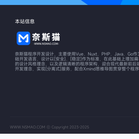
本站信息
奈斯猫程序开发设计，主要使用Vue、Nuxt、PHP、Java、Go
础开发语言，设计以[安全]、[稳定]作为标准，在此基础上增加
的设计风格理念，以及逻辑清晰的程序架构，迎合现代最新前后
开发理念，实现[分离式]服务，配合Xmind思维导图贯穿整个程
WWW.NSMAO.COM ⓒ Copyright 2023-2025